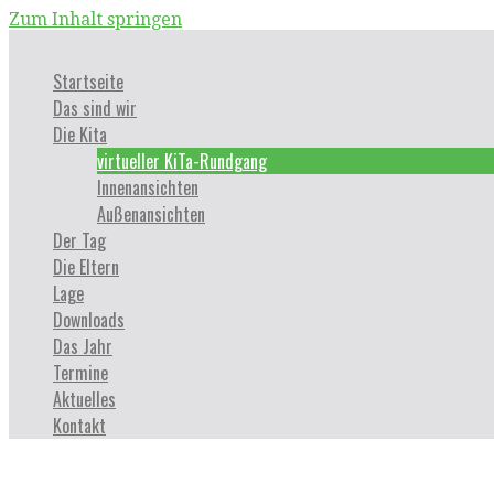
Zum Inhalt springen
Startseite
Das sind wir
Die Kita
virtueller KiTa-Rundgang
Innenansichten
Außenansichten
Der Tag
Die Eltern
Lage
Downloads
Das Jahr
Termine
Aktuelles
Kontakt
virtueller KiTa-Rundgang